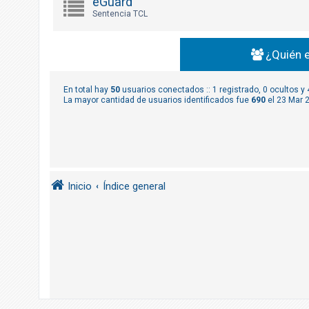
eGuard
R
Sentencia TCL
e
g
¿Quién 
i
s
t
En total hay
50
usuarios conectados :: 1 registrado, 0 ocultos y
La mayor cantidad de usuarios identificados fue
690
el 23 Mar 
r
a
r
s
e
Inicio
Índice general
T
e
m
a
s
s