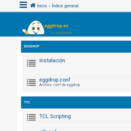
Inicio
Índice general
I
d
e
EGGDROP
n
t
Instalación
i
f
i
eggdrop.conf
Archivo .conf de eggdrop
c
a
r
TCL
s
e
TCL Scripting