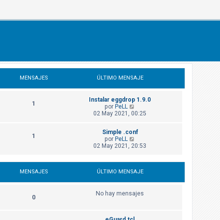
MENSAJES
ÚLTIMO MENSAJE
Instalar eggdrop 1.9.0
1
V
por
PeLL
e
02 May 2021, 00:25
r
ú
Simple .conf
l
1
V
por
PeLL
t
e
02 May 2021, 20:53
i
r
m
ú
o
l
m
MENSAJES
ÚLTIMO MENSAJE
t
e
i
n
m
s
No hay mensajes
o
a
0
m
j
e
e
n
eGuard.tcl