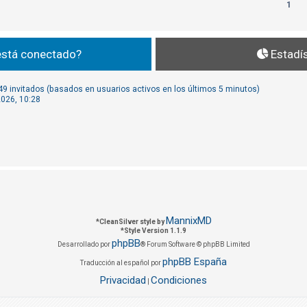
1
está conectado?
Estadí
 49 invitados (basados en usuarios activos en los últimos 5 minutos)
2026, 10:28
MannixMD
*
CleanSilver style by
*
Style Version 1.1.9
phpBB
Desarrollado por
® Forum Software © phpBB Limited
phpBB España
Traducción al español por
Privacidad
Condiciones
|