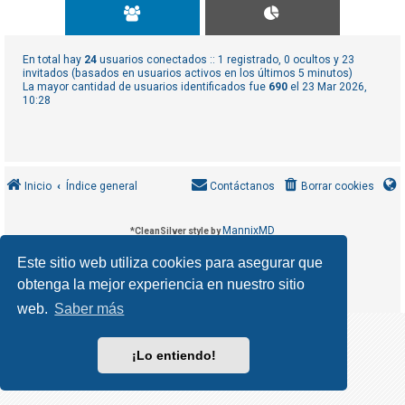
R
e
g
En total hay
24
usuarios conectados :: 1 registrado, 0 ocultos y 23
i
invitados (basados en usuarios activos en los últimos 5 minutos)
La mayor cantidad de usuarios identificados fue
690
el 23 Mar 2026,
s
10:28
t
r
a
r
Inicio
Índice general
Contáctanos
Borrar cookies
s
e
MannixMD
*
CleanSilver style by
*
Style Version 1.1.9
phpBB
Desarrollado por
® Forum Software © phpBB Limited
Este sitio web utiliza cookies para asegurar que
phpBB España
Traducción al español por
obtenga la mejor experiencia en nuestro sitio
T
Privacidad
Condiciones
|
e
web.
Saber más
m
a
¡Lo entiendo!
s
s