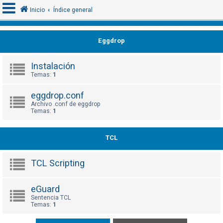
Inicio
Índice general
Eggdrop
I
d
Instalación
e
Temas:
1
n
eggdrop.conf
t
Archivo .conf de eggdrop
i
Temas:
1
f
i
TCL
c
a
TCL Scripting
r
s
eGuard
e
Sentencia TCL
Temas:
1