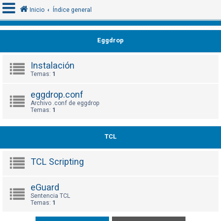
Inicio
Índice general
Eggdrop
I
d
Instalación
e
Temas:
1
n
eggdrop.conf
t
Archivo .conf de eggdrop
i
Temas:
1
f
i
TCL
c
a
TCL Scripting
r
s
eGuard
e
Sentencia TCL
Temas:
1