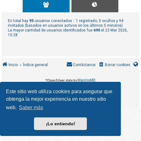
R
e
g
En total hay
95
usuarios conectados :: 1 registrado, 0 ocultos y 94
i
invitados (basados en usuarios activos en los últimos 5 minutos)
La mayor cantidad de usuarios identificados fue
690
el 23 Mar 2026,
s
10:28
t
r
a
r
Inicio
Índice general
Contáctanos
Borrar cookies
s
e
MannixMD
*
CleanSilver style by
*
Style Version 1.1.9
phpBB
Desarrollado por
® Forum Software © phpBB Limited
Este sitio web utiliza cookies para asegurar que
phpBB España
Traducción al español por
obtenga la mejor experiencia en nuestro sitio
T
Privacidad
Condiciones
|
e
web.
Saber más
m
a
¡Lo entiendo!
s
s