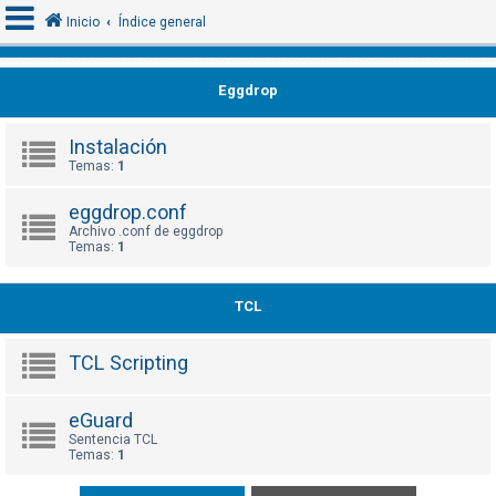
Inicio
Índice general
Eggdrop
I
d
Instalación
e
Temas:
1
n
eggdrop.conf
t
Archivo .conf de eggdrop
i
Temas:
1
f
i
TCL
c
a
TCL Scripting
r
s
eGuard
e
Sentencia TCL
Temas:
1