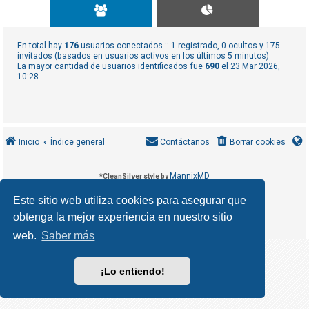
R
e
g
En total hay
176
usuarios conectados :: 1 registrado, 0 ocultos y 175
i
invitados (basados en usuarios activos en los últimos 5 minutos)
La mayor cantidad de usuarios identificados fue
690
el 23 Mar 2026,
s
10:28
t
r
a
r
Inicio
Índice general
Contáctanos
Borrar cookies
s
e
MannixMD
*
CleanSilver style by
*
Style Version 1.1.9
phpBB
Desarrollado por
® Forum Software © phpBB Limited
Este sitio web utiliza cookies para asegurar que
phpBB España
Traducción al español por
obtenga la mejor experiencia en nuestro sitio
T
Privacidad
Condiciones
|
e
web.
Saber más
m
a
¡Lo entiendo!
s
s