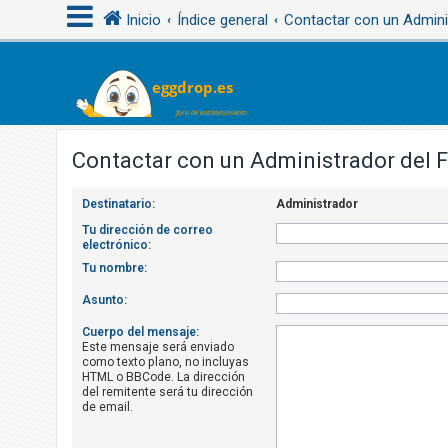
Inicio
Índice general
Contactar con un Admini
I
d
e
Contactar con un Administrador del 
n
t
Destinatario:
Administrador
i
Tu dirección de correo
electrónico:
f
Tu nombre:
i
c
Asunto:
a
Cuerpo del mensaje:
r
Este mensaje será enviado
como texto plano, no incluyas
s
HTML o BBCode. La dirección
e
del remitente será tu dirección
de email.