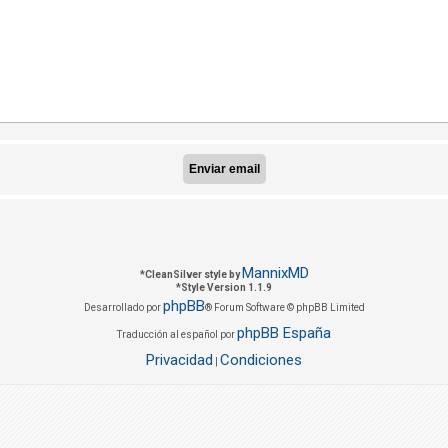
MannixMD
*
CleanSilver style by
*
Style Version 1.1.9
phpBB
Desarrollado por
® Forum Software © phpBB Limited
phpBB España
Traducción al español por
Privacidad
Condiciones
|