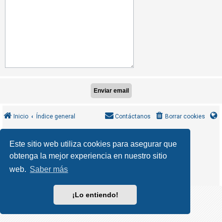
R
e
g
i
s
t
r
a
r
s
Inicio
Índice general
Contáctanos
Borrar cookies
e
MannixMD
*
CleanSilver style by
Este sitio web utiliza cookies para asegurar que
*
Style Version 1.1.9
phpBB
obtenga la mejor experiencia en nuestro sitio
T
Desarrollado por
® Forum Software © phpBB Limited
phpBB España
Traducción al español por
e
web.
Saber más
Privacidad
Condiciones
|
m
a
¡Lo entiendo!
s
s