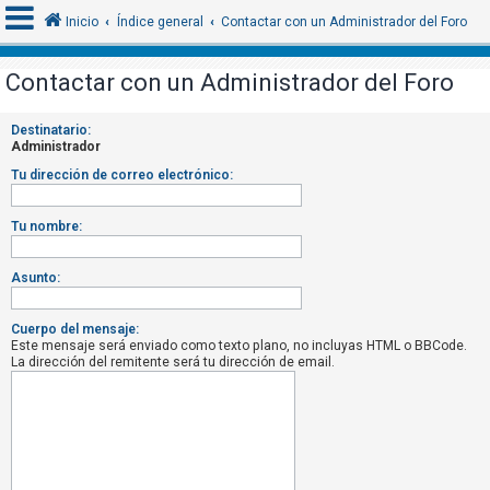
Inicio
Índice general
Contactar con un Administrador del Foro
Contactar con un Administrador del Foro
I
Destinatario:
d
Administrador
e
Tu dirección de correo electrónico:
n
t
Tu nombre:
i
f
Asunto:
i
c
Cuerpo del mensaje:
Este mensaje será enviado como texto plano, no incluyas HTML o BBCode.
a
La dirección del remitente será tu dirección de email.
r
s
e