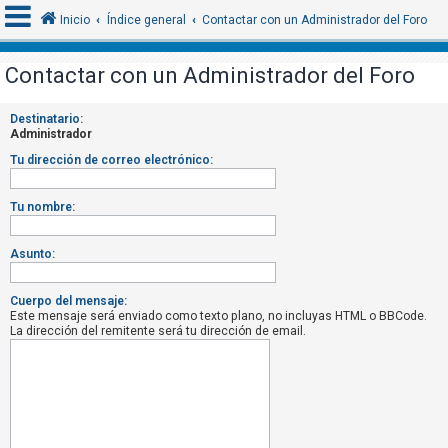
Inicio
Índice general
Contactar con un Administrador del Foro
Contactar con un Administrador del Foro
I
Destinatario:
d
Administrador
e
Tu dirección de correo electrónico:
n
t
Tu nombre:
i
f
Asunto:
i
c
Cuerpo del mensaje:
Este mensaje será enviado como texto plano, no incluyas HTML o BBCode.
a
La dirección del remitente será tu dirección de email.
r
s
e