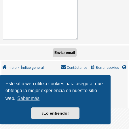
R
e
g
i
s
t
r
a
r
s
Inicio
Índice general
Contáctanos
Borrar cookies
e
MannixMD
*
CleanSilver style by
Este sitio web utiliza cookies para asegurar que
*
Style Version 1.1.9
phpBB
obtenga la mejor experiencia en nuestro sitio
T
Desarrollado por
® Forum Software © phpBB Limited
phpBB España
Traducción al español por
e
web.
Saber más
Privacidad
Condiciones
|
m
a
¡Lo entiendo!
s
s