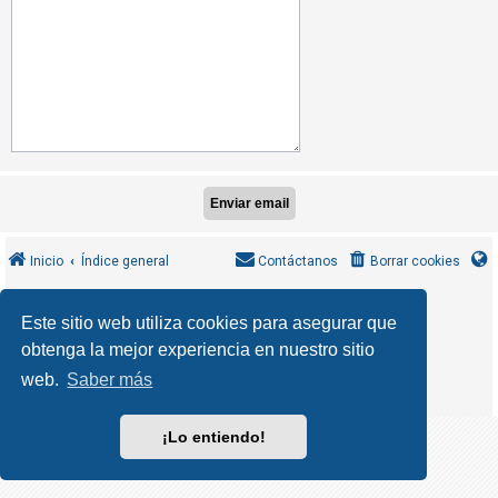
R
e
g
i
s
t
r
a
r
s
Inicio
Índice general
Contáctanos
Borrar cookies
e
MannixMD
*
CleanSilver style by
Este sitio web utiliza cookies para asegurar que
*
Style Version 1.1.9
phpBB
obtenga la mejor experiencia en nuestro sitio
T
Desarrollado por
® Forum Software © phpBB Limited
phpBB España
Traducción al español por
e
web.
Saber más
Privacidad
Condiciones
|
m
a
¡Lo entiendo!
s
s