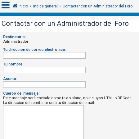
Inicio
Índice general
Contactar con un Administrador del Foro
Contactar con un Administrador del Foro
I
Destinatario:
d
Administrador
e
Tu dirección de correo electrónico:
n
t
Tu nombre:
i
f
Asunto:
i
c
Cuerpo del mensaje:
Este mensaje será enviado como texto plano, no incluyas HTML o BBCode.
a
La dirección del remitente será tu dirección de email.
r
s
e