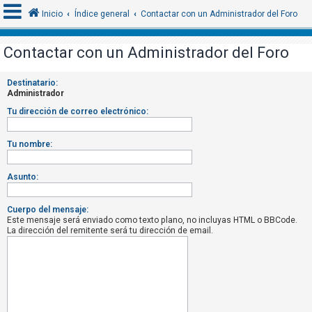
Inicio
Índice general
Contactar con un Administrador del Foro
Contactar con un Administrador del Foro
I
Destinatario:
d
Administrador
e
Tu dirección de correo electrónico:
n
t
Tu nombre:
i
f
Asunto:
i
c
Cuerpo del mensaje:
Este mensaje será enviado como texto plano, no incluyas HTML o BBCode.
a
La dirección del remitente será tu dirección de email.
r
s
e