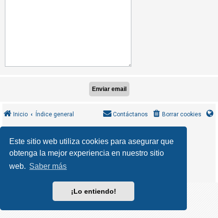
R
e
g
i
s
t
r
a
r
s
Inicio
Índice general
Contáctanos
Borrar cookies
e
MannixMD
*
CleanSilver style by
Este sitio web utiliza cookies para asegurar que
*
Style Version 1.1.9
phpBB
obtenga la mejor experiencia en nuestro sitio
T
Desarrollado por
® Forum Software © phpBB Limited
phpBB España
Traducción al español por
e
web.
Saber más
Privacidad
Condiciones
|
m
a
¡Lo entiendo!
s
s