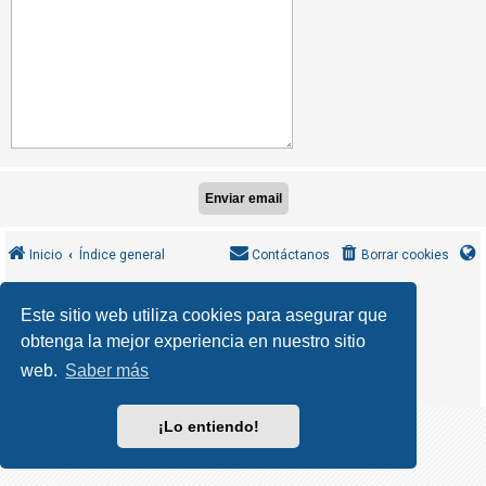
R
e
g
i
s
t
r
a
r
s
Inicio
Índice general
Contáctanos
Borrar cookies
e
MannixMD
*
CleanSilver style by
Este sitio web utiliza cookies para asegurar que
*
Style Version 1.1.9
phpBB
obtenga la mejor experiencia en nuestro sitio
T
Desarrollado por
® Forum Software © phpBB Limited
phpBB España
Traducción al español por
e
web.
Saber más
Privacidad
Condiciones
|
m
a
¡Lo entiendo!
s
s