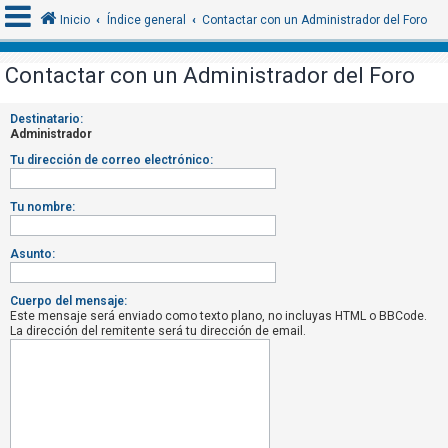
Inicio
Índice general
Contactar con un Administrador del Foro
Contactar con un Administrador del Foro
I
Destinatario:
d
Administrador
e
Tu dirección de correo electrónico:
n
t
Tu nombre:
i
f
Asunto:
i
c
Cuerpo del mensaje:
Este mensaje será enviado como texto plano, no incluyas HTML o BBCode.
a
La dirección del remitente será tu dirección de email.
r
s
e