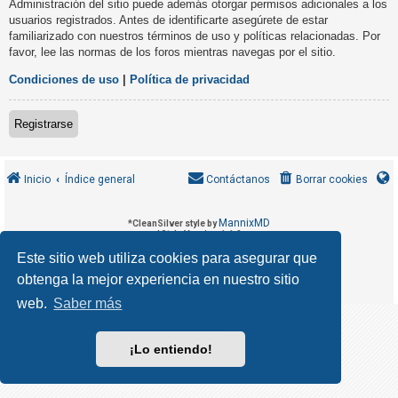
Administración del sitio puede además otorgar permisos adicionales a los
R
usuarios registrados. Antes de identificarte asegúrete de estar
e
familiarizado con nuestros términos de uso y políticas relacionadas. Por
g
favor, lee las normas de los foros mientras navegas por el sitio.
i
Condiciones de uso
|
Política de privacidad
s
t
Registrarse
r
a
r
Inicio
Índice general
Contáctanos
Borrar cookies
s
e
MannixMD
*
CleanSilver style by
*
Style Version 1.1.9
phpBB
Desarrollado por
® Forum Software © phpBB Limited
Este sitio web utiliza cookies para asegurar que
phpBB España
Traducción al español por
obtenga la mejor experiencia en nuestro sitio
T
Privacidad
Condiciones
|
e
web.
Saber más
m
a
¡Lo entiendo!
s
s