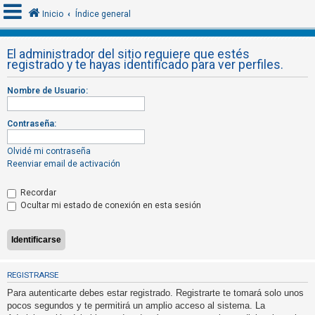
Inicio
Índice general
El administrador del sitio requiere que estés
registrado y te hayas identificado para ver perfiles.
I
d
Nombre de Usuario:
e
n
Contraseña:
t
Olvidé mi contraseña
i
Reenviar email de activación
f
i
Recordar
Ocultar mi estado de conexión en esta sesión
c
a
r
s
e
REGISTRARSE
Para autenticarte debes estar registrado. Registrarte te tomará solo unos
pocos segundos y te permitirá un amplio acceso al sistema. La