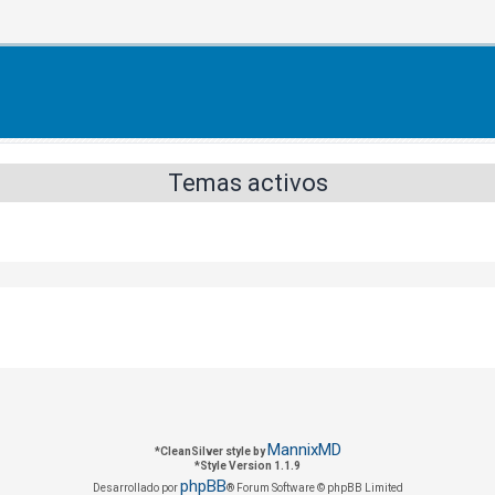
Temas activos
MannixMD
*
CleanSilver style by
*
Style Version 1.1.9
phpBB
Desarrollado por
® Forum Software © phpBB Limited