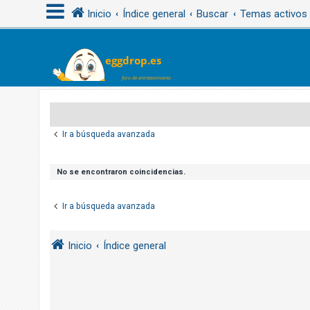
Inicio
Índice general
Buscar
Temas activos
I
d
e
n
Ir a búsqueda avanzada
t
i
f
No se encontraron coincidencias.
i
c
Ir a búsqueda avanzada
a
r
Inicio
Índice general
s
e