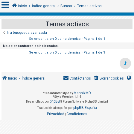
Inicio
Índice general
Buscar
Temas activos
Temas activos
I
Ir a búsqueda avanzada
d
Se encontraron 0 coincidencias • Página
1
de
1
e
No se encontraron coincidencias.
n
Se encontraron 0 coincidencias • Página
1
de
1
t
i
f
Inicio
Índice general
Contáctanos
Borrar cookies
i
c
MannixMD
*
CleanSilver style by
a
*
Style Version 1.1.9
phpBB
r
Desarrollado por
® Forum Software © phpBB Limited
phpBB España
Traducción al español por
s
Privacidad
Condiciones
|
e