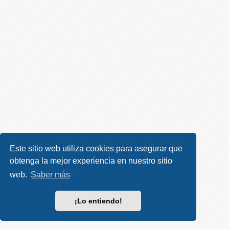
R
e
g
i
s
t
r
a
r
s
e
Este sitio web utiliza cookies para asegurar que
obtenga la mejor experiencia en nuestro sitio
T
e
web.
Saber más
m
a
¡Lo entiendo!
s
s