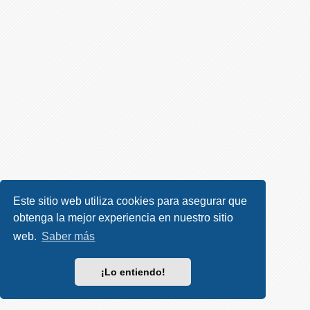
R
e
g
i
s
t
r
a
r
s
e
Este sitio web utiliza cookies para asegurar que
obtenga la mejor experiencia en nuestro sitio
T
e
web.
Saber más
m
a
¡Lo entiendo!
s
s