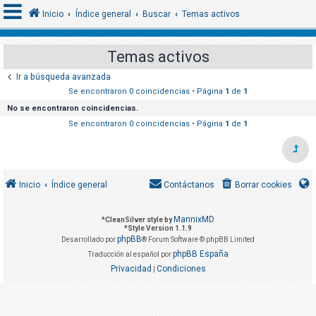
Inicio
Índice general
Buscar
Temas activos
Temas activos
I
Ir a búsqueda avanzada
d
Se encontraron 0 coincidencias • Página
1
de
1
e
No se encontraron coincidencias.
n
Se encontraron 0 coincidencias • Página
1
de
1
t
i
f
Inicio
Índice general
Contáctanos
Borrar cookies
i
c
MannixMD
*
CleanSilver style by
a
*
Style Version 1.1.9
phpBB
r
Desarrollado por
® Forum Software © phpBB Limited
phpBB España
Traducción al español por
s
Privacidad
Condiciones
|
e