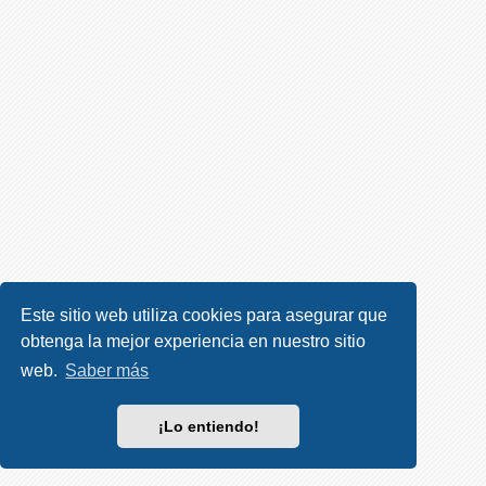
R
e
g
i
s
t
r
a
r
s
e
Este sitio web utiliza cookies para asegurar que
obtenga la mejor experiencia en nuestro sitio
T
e
web.
Saber más
m
a
¡Lo entiendo!
s
s