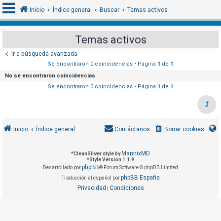
Inicio
Índice general
Buscar
Temas activos
Temas activos
I
Ir a búsqueda avanzada
d
Se encontraron 0 coincidencias • Página
1
de
1
e
No se encontraron coincidencias.
n
Se encontraron 0 coincidencias • Página
1
de
1
t
i
f
Inicio
Índice general
Contáctanos
Borrar cookies
i
c
MannixMD
*
CleanSilver style by
a
*
Style Version 1.1.9
phpBB
r
Desarrollado por
® Forum Software © phpBB Limited
phpBB España
Traducción al español por
s
Privacidad
Condiciones
|
e