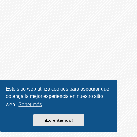
R
e
g
i
s
t
r
a
r
s
e
Este sitio web utiliza cookies para asegurar que
obtenga la mejor experiencia en nuestro sitio
T
e
web.
Saber más
m
a
¡Lo entiendo!
s
s