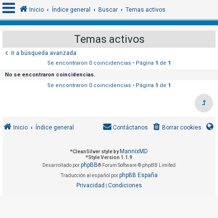
Inicio
Índice general
Buscar
Temas activos
Temas activos
I
Ir a búsqueda avanzada
d
Se encontraron 0 coincidencias • Página
1
de
1
e
No se encontraron coincidencias.
n
Se encontraron 0 coincidencias • Página
1
de
1
t
i
f
Inicio
Índice general
Contáctanos
Borrar cookies
i
c
MannixMD
*
CleanSilver style by
a
*
Style Version 1.1.9
phpBB
r
Desarrollado por
® Forum Software © phpBB Limited
phpBB España
Traducción al español por
s
Privacidad
Condiciones
|
e