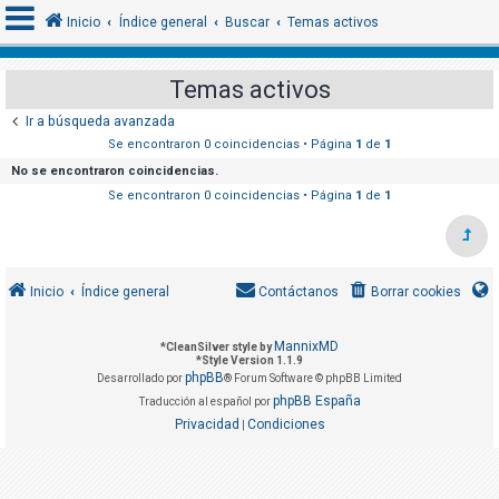
Inicio
Índice general
Buscar
Temas activos
Temas activos
I
Ir a búsqueda avanzada
d
Se encontraron 0 coincidencias • Página
1
de
1
e
No se encontraron coincidencias.
n
Se encontraron 0 coincidencias • Página
1
de
1
t
i
f
Inicio
Índice general
Contáctanos
Borrar cookies
i
c
MannixMD
*
CleanSilver style by
a
*
Style Version 1.1.9
phpBB
r
Desarrollado por
® Forum Software © phpBB Limited
phpBB España
Traducción al español por
s
Privacidad
Condiciones
|
e