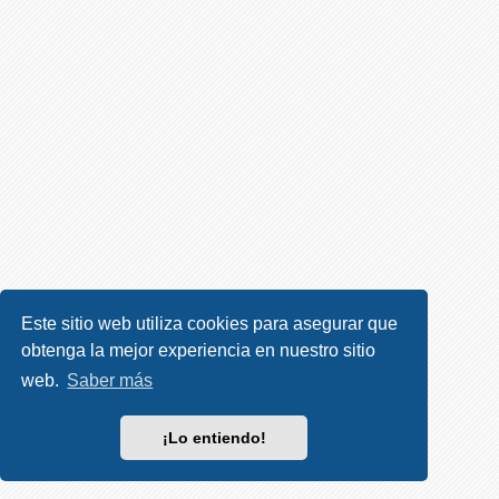
R
e
g
i
s
t
r
a
r
s
e
Este sitio web utiliza cookies para asegurar que
obtenga la mejor experiencia en nuestro sitio
T
e
web.
Saber más
m
a
¡Lo entiendo!
s
s