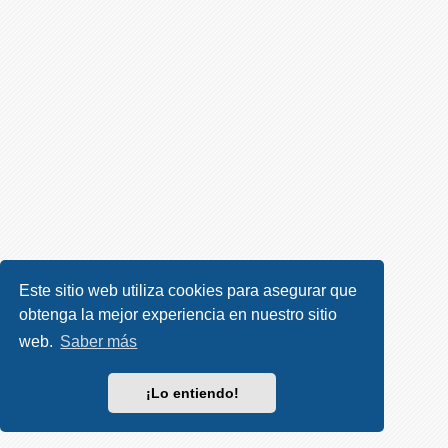
R
e
g
i
s
t
r
a
r
s
e
Este sitio web utiliza cookies para asegurar que
obtenga la mejor experiencia en nuestro sitio
T
e
web.
Saber más
m
a
¡Lo entiendo!
s
s