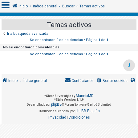
Inicio
Índice general
Buscar
Temas activos
Temas activos
I
Ir a búsqueda avanzada
d
Se encontraron 0 coincidencias • Página
1
de
1
e
No se encontraron coincidencias.
n
Se encontraron 0 coincidencias • Página
1
de
1
t
i
f
Inicio
Índice general
Contáctanos
Borrar cookies
i
c
MannixMD
*
CleanSilver style by
a
*
Style Version 1.1.9
phpBB
r
Desarrollado por
® Forum Software © phpBB Limited
phpBB España
Traducción al español por
s
Privacidad
Condiciones
|
e