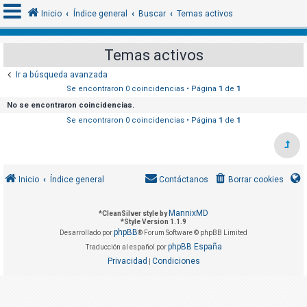
Inicio
Índice general
Buscar
Temas activos
Temas activos
I
Ir a búsqueda avanzada
d
Se encontraron 0 coincidencias • Página
1
de
1
e
No se encontraron coincidencias.
n
Se encontraron 0 coincidencias • Página
1
de
1
t
i
f
Inicio
Índice general
Contáctanos
Borrar cookies
i
c
MannixMD
*
CleanSilver style by
a
*
Style Version 1.1.9
phpBB
r
Desarrollado por
® Forum Software © phpBB Limited
phpBB España
Traducción al español por
s
Privacidad
Condiciones
|
e