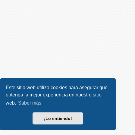
R
e
g
i
s
t
r
a
r
s
e
Este sitio web utiliza cookies para asegurar que
obtenga la mejor experiencia en nuestro sitio
T
e
web.
Saber más
m
a
¡Lo entiendo!
s
s