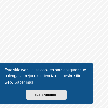
R
e
g
i
s
t
r
a
r
s
e
Este sitio web utiliza cookies para asegurar que
obtenga la mejor experiencia en nuestro sitio
T
e
web.
Saber más
m
a
¡Lo entiendo!
s
s