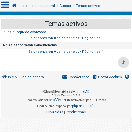
Inicio
Índice general
Buscar
Temas activos
Temas activos
I
Ir a búsqueda avanzada
d
Se encontraron 0 coincidencias • Página
1
de
1
e
No se encontraron coincidencias.
n
Se encontraron 0 coincidencias • Página
1
de
1
t
i
f
Inicio
Índice general
Contáctanos
Borrar cookies
i
c
MannixMD
*
CleanSilver style by
a
*
Style Version 1.1.9
phpBB
r
Desarrollado por
® Forum Software © phpBB Limited
phpBB España
Traducción al español por
s
Privacidad
Condiciones
|
e