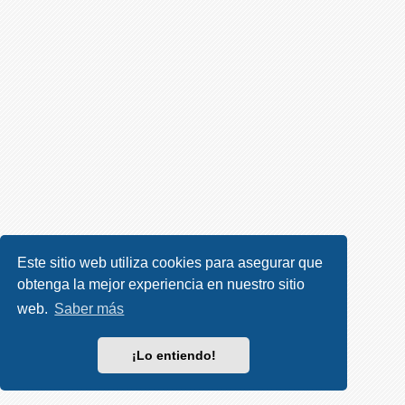
R
e
g
i
s
t
r
a
r
s
e
Este sitio web utiliza cookies para asegurar que
obtenga la mejor experiencia en nuestro sitio
T
e
web.
Saber más
m
a
¡Lo entiendo!
s
s