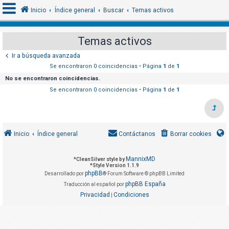
Inicio
Índice general
Buscar
Temas activos
Temas activos
I
Ir a búsqueda avanzada
d
Se encontraron 0 coincidencias • Página
1
de
1
e
No se encontraron coincidencias.
n
Se encontraron 0 coincidencias • Página
1
de
1
t
i
f
Inicio
Índice general
Contáctanos
Borrar cookies
i
c
MannixMD
*
CleanSilver style by
a
*
Style Version 1.1.9
phpBB
r
Desarrollado por
® Forum Software © phpBB Limited
phpBB España
Traducción al español por
s
Privacidad
Condiciones
|
e