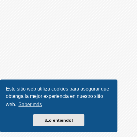
R
e
g
i
s
t
r
a
r
s
e
Este sitio web utiliza cookies para asegurar que
obtenga la mejor experiencia en nuestro sitio
T
e
web.
Saber más
m
a
¡Lo entiendo!
s
s