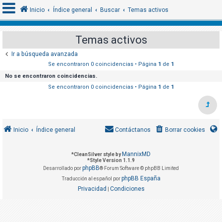
Inicio
Índice general
Buscar
Temas activos
Temas activos
I
Ir a búsqueda avanzada
d
Se encontraron 0 coincidencias • Página
1
de
1
e
No se encontraron coincidencias.
n
Se encontraron 0 coincidencias • Página
1
de
1
t
i
f
Inicio
Índice general
Contáctanos
Borrar cookies
i
c
MannixMD
*
CleanSilver style by
a
*
Style Version 1.1.9
phpBB
r
Desarrollado por
® Forum Software © phpBB Limited
phpBB España
Traducción al español por
s
Privacidad
Condiciones
|
e