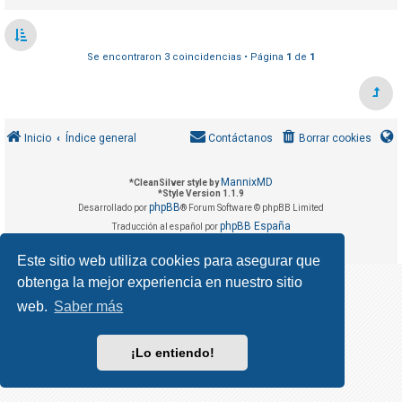
R
e
g
Se encontraron 3 coincidencias • Página
1
de
1
i
s
t
r
Inicio
Índice general
Contáctanos
Borrar cookies
a
r
MannixMD
*
CleanSilver style by
*
Style Version 1.1.9
s
phpBB
Desarrollado por
® Forum Software © phpBB Limited
e
phpBB España
Traducción al español por
Privacidad
Condiciones
|
Este sitio web utiliza cookies para asegurar que
obtenga la mejor experiencia en nuestro sitio
T
e
web.
Saber más
m
a
¡Lo entiendo!
s
s