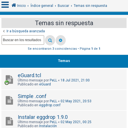
Inicio
Índice general
Buscar
Temas sin respuesta
Temas sin respuesta
I
Ir a búsqueda avanzada
d
e
Se encontraron 3 coincidencias • Página
1
de
1
n
t
Temas
i
f
eGuard.tcl
i
Último mensaje por
PeLL
«
18 Jul 2021, 21:00
c
Publicado en
eGuard
a
Simple .conf
r
Último mensaje por
PeLL
«
02 May 2021, 20:53
s
Publicado en
eggdrop.conf
e
Instalar eggdrop 1.9.0
Último mensaje por
PeLL
«
02 May 2021, 00:25
Publicado en
Instalación