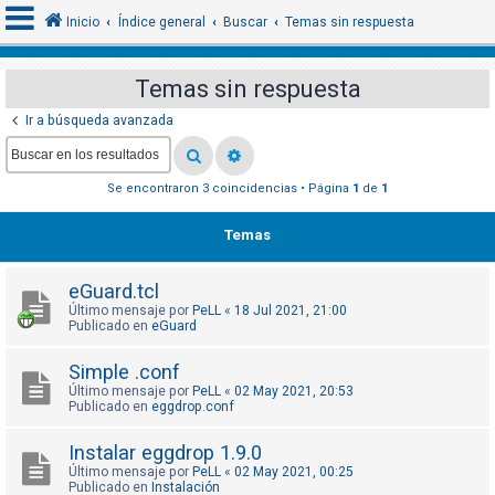
Inicio
Índice general
Buscar
Temas sin respuesta
Temas sin respuesta
I
Ir a búsqueda avanzada
d
e
Se encontraron 3 coincidencias • Página
1
de
1
n
t
Temas
i
f
eGuard.tcl
i
Último mensaje por
PeLL
«
18 Jul 2021, 21:00
c
Publicado en
eGuard
a
Simple .conf
r
Último mensaje por
PeLL
«
02 May 2021, 20:53
s
Publicado en
eggdrop.conf
e
Instalar eggdrop 1.9.0
Último mensaje por
PeLL
«
02 May 2021, 00:25
Publicado en
Instalación