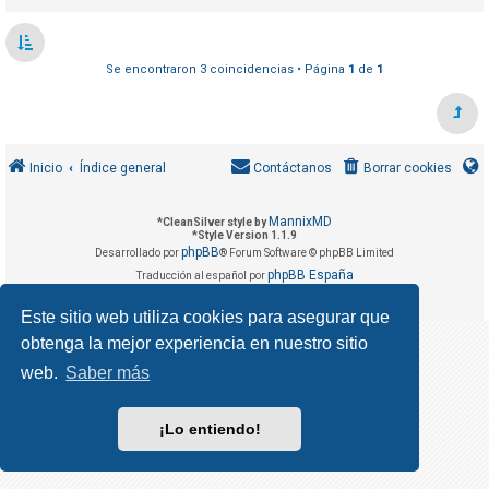
R
e
g
Se encontraron 3 coincidencias • Página
1
de
1
i
s
t
r
Inicio
Índice general
Contáctanos
Borrar cookies
a
r
MannixMD
*
CleanSilver style by
*
Style Version 1.1.9
s
phpBB
Desarrollado por
® Forum Software © phpBB Limited
e
phpBB España
Traducción al español por
Privacidad
Condiciones
|
Este sitio web utiliza cookies para asegurar que
obtenga la mejor experiencia en nuestro sitio
T
e
web.
Saber más
m
a
¡Lo entiendo!
s
s