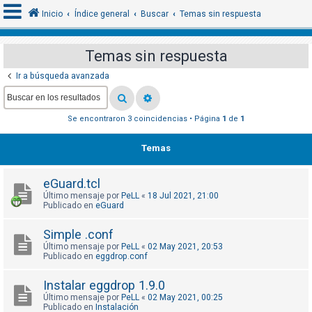
Inicio
Índice general
Buscar
Temas sin respuesta
Temas sin respuesta
I
Ir a búsqueda avanzada
d
e
Se encontraron 3 coincidencias • Página
1
de
1
n
t
Temas
i
f
eGuard.tcl
i
Último mensaje por
PeLL
«
18 Jul 2021, 21:00
c
Publicado en
eGuard
a
Simple .conf
r
Último mensaje por
PeLL
«
02 May 2021, 20:53
s
Publicado en
eggdrop.conf
e
Instalar eggdrop 1.9.0
Último mensaje por
PeLL
«
02 May 2021, 00:25
Publicado en
Instalación