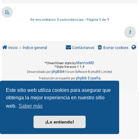
R
e
g
Se encontraron 3 coincidencias • Página
1
de
1
i
s
t
r
Inicio
Índice general
Contáctanos
Borrar cookies
a
r
MannixMD
*
CleanSilver style by
*
Style Version 1.1.9
s
phpBB
Desarrollado por
® Forum Software © phpBB Limited
e
phpBB España
Traducción al español por
Privacidad
Condiciones
|
Este sitio web utiliza cookies para asegurar que
obtenga la mejor experiencia en nuestro sitio
T
e
web.
Saber más
m
a
¡Lo entiendo!
s
s