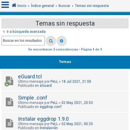
Inicio
Índice general
Buscar
Temas sin respuesta
Temas sin respuesta
I
Ir a búsqueda avanzada
d
e
Se encontraron 3 coincidencias • Página
1
de
1
n
t
Temas
i
f
eGuard.tcl
i
Último mensaje por
PeLL
«
18 Jul 2021, 21:00
c
Publicado en
eGuard
a
Simple .conf
r
Último mensaje por
PeLL
«
02 May 2021, 20:53
s
Publicado en
eggdrop.conf
e
Instalar eggdrop 1.9.0
Último mensaje por
PeLL
«
02 May 2021, 00:25
Publicado en
Instalación