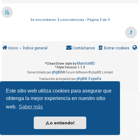
R
e
g
Se encontraron 3 coincidencias • Página
1
de
1
i
s
t
r
Inicio
Índice general
Contáctanos
Borrar cookies
a
r
MannixMD
*
CleanSilver style by
*
Style Version 1.1.9
s
phpBB
Desarrollado por
® Forum Software © phpBB Limited
e
phpBB España
Traducción al español por
Privacidad
Condiciones
|
Este sitio web utiliza cookies para asegurar que
obtenga la mejor experiencia en nuestro sitio
T
e
web.
Saber más
m
a
¡Lo entiendo!
s
s