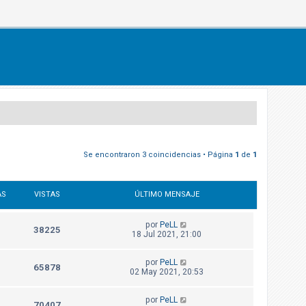
Se encontraron 3 coincidencias • Página
1
de
1
AS
VISTAS
ÚLTIMO MENSAJE
por
PeLL
38225
18 Jul 2021, 21:00
por
PeLL
65878
02 May 2021, 20:53
por
PeLL
70407