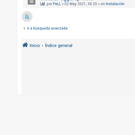
R
por
PeLL
»
02 May 2021, 00:25
» en
Instalación
e
g
i
Ir a búsqueda avanzada
s
t
Inicio
Índice general
r
a
r
s
e
T
e
m
a
s
s