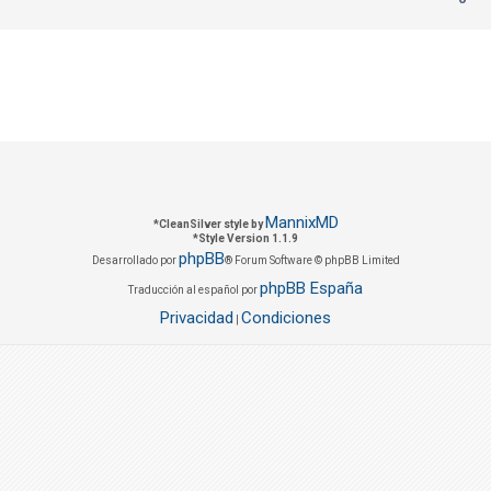
MannixMD
*
CleanSilver style by
*
Style Version 1.1.9
phpBB
Desarrollado por
® Forum Software © phpBB Limited
phpBB España
Traducción al español por
Privacidad
Condiciones
|