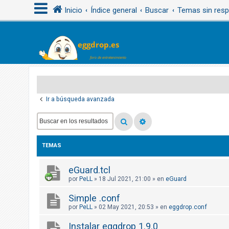
Inicio
Índice general
Buscar
Temas sin res
I
d
e
n
Ir a búsqueda avanzada
t
i
f
i
TEMAS
c
a
eGuard.tcl
r
por
PeLL
»
18 Jul 2021, 21:00
» en
eGuard
s
Simple .conf
e
por
PeLL
»
02 May 2021, 20:53
» en
eggdrop.conf
Instalar eggdrop 1.9.0