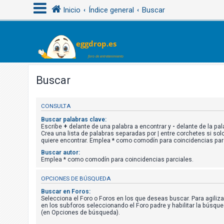
Inicio
Índice general
Buscar
I
d
e
Buscar
n
t
CONSULTA
i
Buscar palabras clave:
f
Escribe
+
delante de una palabra a encontrar y
-
delante de la pala
Crea una lista de palabras separadas por
|
entre corchetes si solo
i
quiere encontrar. Emplea
*
como comodín para coincidencias parc
c
Buscar autor:
a
Emplea * como comodín para coincidencias parciales.
r
OPCIONES DE BÚSQUEDA
s
Buscar en Foros:
e
Selecciona el Foro o Foros en los que deseas buscar. Para agiliz
en los subforos seleccionando el Foro padre y habilitar la búsqu
(en Opciones de búsqueda).