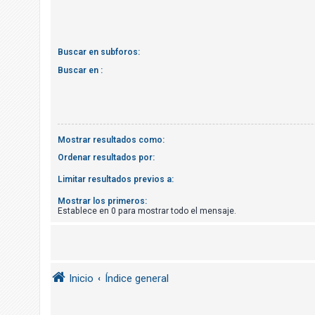
R
e
g
Buscar en subforos:
i
Buscar en :
s
t
r
a
Mostrar resultados como:
r
s
Ordenar resultados por:
e
Limitar resultados previos a:
Mostrar los primeros:
Establece en 0 para mostrar todo el mensaje.
T
e
m
a
Inicio
Índice general
s
s