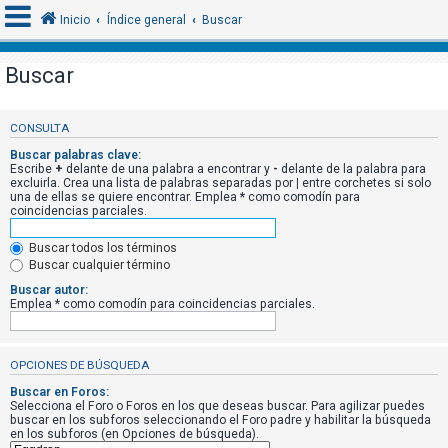
Inicio
Índice general
Buscar
Buscar
I
d
CONSULTA
e
Buscar palabras clave:
Escribe
+
delante de una palabra a encontrar y
-
delante de la palabra para
n
excluirla. Crea una lista de palabras separadas por
|
entre corchetes si solo
una de ellas se quiere encontrar. Emplea
*
como comodín para
t
coincidencias parciales.
i
f
Buscar todos los términos
Buscar cualquier término
i
Buscar autor:
c
Emplea * como comodín para coincidencias parciales.
a
r
OPCIONES DE BÚSQUEDA
s
e
Buscar en Foros:
Selecciona el Foro o Foros en los que deseas buscar. Para agilizar puedes
buscar en los subforos seleccionando el Foro padre y habilitar la búsqueda
en los subforos (en Opciones de búsqueda).