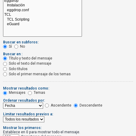
R
e
g
i
s
t
Buscar en subforos:
r
Sí
No
a
Buscar en :
Título y texto del mensaje
r
Solo el texto del mensaje
s
Solo títulos
Solo el primer mensaje de los temas
e
Mostrar resultados como:
Mensajes
Temas
T
Ordenar resultados por:
e
Ascendente
Descendente
m
Limitar resultados previos a:
a
s
Mostrar los primeros:
s
Establece en 0 para mostrar todo el mensaje.