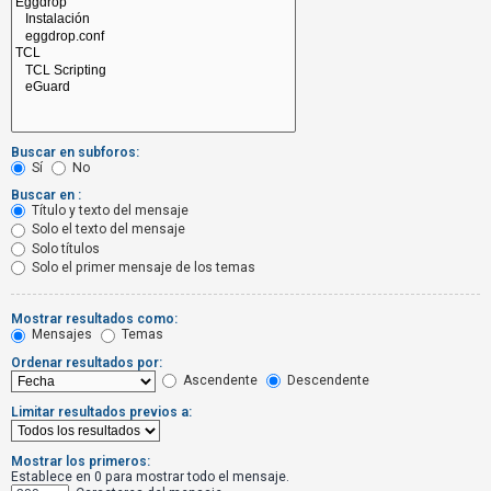
R
e
g
i
s
t
Buscar en subforos:
r
Sí
No
a
Buscar en :
Título y texto del mensaje
r
Solo el texto del mensaje
s
Solo títulos
Solo el primer mensaje de los temas
e
Mostrar resultados como:
Mensajes
Temas
T
Ordenar resultados por:
e
Ascendente
Descendente
m
Limitar resultados previos a:
a
s
Mostrar los primeros:
s
Establece en 0 para mostrar todo el mensaje.