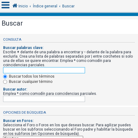
Inicio
Índice general
Buscar
Buscar
I
d
CONSULTA
e
Buscar palabras clave:
Escribe
+
delante de una palabra a encontrar y
-
delante de la palabra para
n
excluirla. Crea una lista de palabras separadas por
|
entre corchetes si solo
una de ellas se quiere encontrar. Emplea
*
como comodín para
t
coincidencias parciales.
i
f
Buscar todos los términos
Buscar cualquier término
i
Buscar autor:
c
Emplea * como comodín para coincidencias parciales.
a
r
OPCIONES DE BÚSQUEDA
s
e
Buscar en Foros:
Selecciona el Foro o Foros en los que deseas buscar. Para agilizar puedes
buscar en los subforos seleccionando el Foro padre y habilitar la búsqueda
en los subforos (en Opciones de búsqueda).