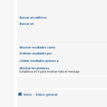
R
e
g
Buscar en subforos:
i
Buscar en :
s
t
r
a
Mostrar resultados como:
r
s
Ordenar resultados por:
e
Limitar resultados previos a:
Mostrar los primeros:
Establece en 0 para mostrar todo el mensaje.
T
e
m
a
Inicio
Índice general
s
s