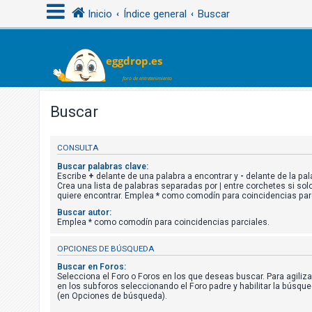
Inicio
Índice general
Buscar
I
d
e
Buscar
n
t
CONSULTA
i
Buscar palabras clave:
f
Escribe
+
delante de una palabra a encontrar y
-
delante de la pala
Crea una lista de palabras separadas por
|
entre corchetes si solo
i
quiere encontrar. Emplea
*
como comodín para coincidencias parc
c
Buscar autor:
a
Emplea * como comodín para coincidencias parciales.
r
OPCIONES DE BÚSQUEDA
s
Buscar en Foros:
e
Selecciona el Foro o Foros en los que deseas buscar. Para agiliz
en los subforos seleccionando el Foro padre y habilitar la búsqu
(en Opciones de búsqueda).