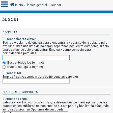
Inicio
Índice general
Buscar
Buscar
I
d
CONSULTA
e
Buscar palabras clave:
Escribe
+
delante de una palabra a encontrar y
-
delante de la palabra para
n
excluirla. Crea una lista de palabras separadas por
|
entre corchetes si solo
una de ellas se quiere encontrar. Emplea
*
como comodín para
t
coincidencias parciales.
i
f
Buscar todos los términos
Buscar cualquier término
i
Buscar autor:
c
Emplea * como comodín para coincidencias parciales.
a
r
OPCIONES DE BÚSQUEDA
s
e
Buscar en Foros:
Selecciona el Foro o Foros en los que deseas buscar. Para agilizar puedes
buscar en los subforos seleccionando el Foro padre y habilitar la búsqueda
en los subforos (en Opciones de búsqueda).