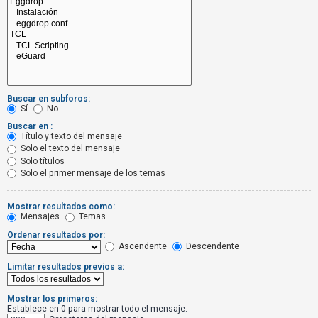
R
e
g
i
s
t
Buscar en subforos:
r
Sí
No
a
Buscar en :
Título y texto del mensaje
r
Solo el texto del mensaje
s
Solo títulos
Solo el primer mensaje de los temas
e
Mostrar resultados como:
Mensajes
Temas
T
Ordenar resultados por:
e
Ascendente
Descendente
m
Limitar resultados previos a:
a
s
Mostrar los primeros:
s
Establece en 0 para mostrar todo el mensaje.