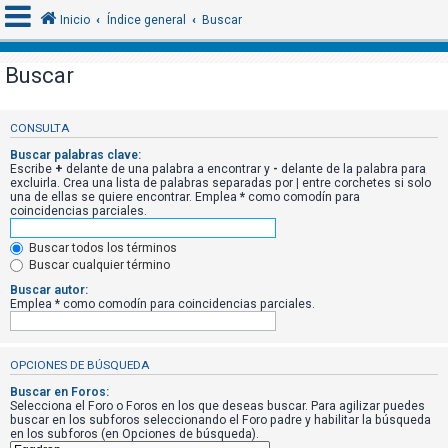
Inicio
Índice general
Buscar
Buscar
I
d
CONSULTA
e
Buscar palabras clave:
Escribe
+
delante de una palabra a encontrar y
-
delante de la palabra para
n
excluirla. Crea una lista de palabras separadas por
|
entre corchetes si solo
una de ellas se quiere encontrar. Emplea
*
como comodín para
t
coincidencias parciales.
i
f
Buscar todos los términos
Buscar cualquier término
i
Buscar autor:
c
Emplea * como comodín para coincidencias parciales.
a
r
OPCIONES DE BÚSQUEDA
s
e
Buscar en Foros:
Selecciona el Foro o Foros en los que deseas buscar. Para agilizar puedes
buscar en los subforos seleccionando el Foro padre y habilitar la búsqueda
en los subforos (en Opciones de búsqueda).