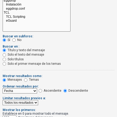
R
e
g
i
s
t
Buscar en subforos:
r
Sí
No
a
Buscar en :
Título y texto del mensaje
r
Solo el texto del mensaje
s
Solo títulos
Solo el primer mensaje de los temas
e
Mostrar resultados como:
Mensajes
Temas
T
Ordenar resultados por:
e
Ascendente
Descendente
m
Limitar resultados previos a:
a
s
Mostrar los primeros:
s
Establece en 0 para mostrar todo el mensaje.