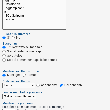
R
e
g
i
s
t
Buscar en subforos:
r
Sí
No
a
Buscar en :
Título y texto del mensaje
r
Solo el texto del mensaje
s
Solo títulos
Solo el primer mensaje de los temas
e
Mostrar resultados como:
Mensajes
Temas
T
Ordenar resultados por:
e
Ascendente
Descendente
m
Limitar resultados previos a:
a
s
Mostrar los primeros:
s
Establece en 0 para mostrar todo el mensaje.