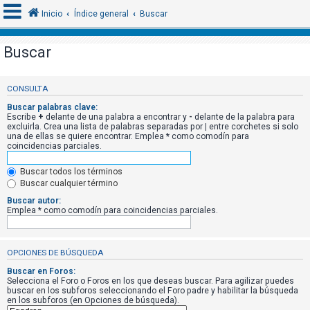
Inicio
Índice general
Buscar
Buscar
I
d
CONSULTA
e
Buscar palabras clave:
Escribe
+
delante de una palabra a encontrar y
-
delante de la palabra para
n
excluirla. Crea una lista de palabras separadas por
|
entre corchetes si solo
una de ellas se quiere encontrar. Emplea
*
como comodín para
t
coincidencias parciales.
i
f
Buscar todos los términos
Buscar cualquier término
i
Buscar autor:
c
Emplea * como comodín para coincidencias parciales.
a
r
OPCIONES DE BÚSQUEDA
s
e
Buscar en Foros:
Selecciona el Foro o Foros en los que deseas buscar. Para agilizar puedes
buscar en los subforos seleccionando el Foro padre y habilitar la búsqueda
en los subforos (en Opciones de búsqueda).