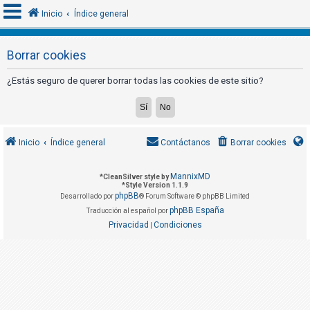
Inicio
Índice general
Borrar cookies
I
¿Estás seguro de querer borrar todas las cookies de este sitio?
d
e
n
t
Inicio
Índice general
Contáctanos
Borrar cookies
i
f
MannixMD
*
CleanSilver style by
*
Style Version 1.1.9
i
phpBB
Desarrollado por
® Forum Software © phpBB Limited
c
phpBB España
Traducción al español por
a
Privacidad
Condiciones
|
r
s
e