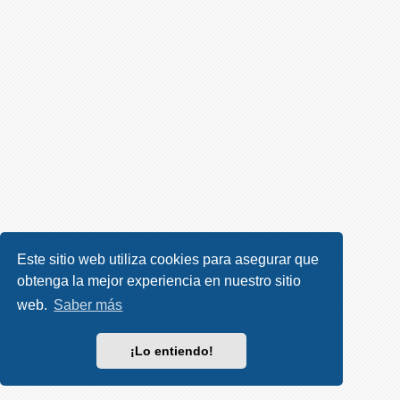
R
e
g
i
s
t
r
a
r
s
e
Este sitio web utiliza cookies para asegurar que
obtenga la mejor experiencia en nuestro sitio
T
e
web.
Saber más
m
a
¡Lo entiendo!
s
s