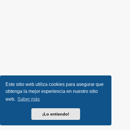
R
e
g
i
s
t
r
a
r
s
e
Este sitio web utiliza cookies para asegurar que
obtenga la mejor experiencia en nuestro sitio
T
e
web.
Saber más
m
a
¡Lo entiendo!
s
s