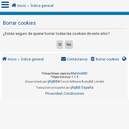
Inicio
Índice general
Borrar cookies
I
¿Estás seguro de querer borrar todas las cookies de este sitio?
d
e
n
t
Inicio
Índice general
Contáctanos
Borrar cookies
i
f
MannixMD
*
CleanSilver style by
*
Style Version 1.1.9
i
phpBB
Desarrollado por
® Forum Software © phpBB Limited
c
phpBB España
Traducción al español por
a
Privacidad
Condiciones
|
r
s
e