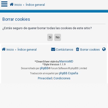
Inicio
Índice general
Borrar cookies
I
¿Estás seguro de querer borrar todas las cookies de este sitio?
d
e
n
t
Inicio
Índice general
Contáctanos
Borrar cookies
i
f
MannixMD
*
CleanSilver style by
*
Style Version 1.1.9
i
phpBB
Desarrollado por
® Forum Software © phpBB Limited
c
phpBB España
Traducción al español por
a
Privacidad
Condiciones
|
r
s
e