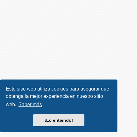
R
e
g
i
s
t
r
a
r
s
e
Este sitio web utiliza cookies para asegurar que
obtenga la mejor experiencia en nuestro sitio
T
e
web.
Saber más
m
a
¡Lo entiendo!
s
s