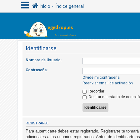
Inicio
Índice general
I
d
e
Identificarse
n
Nombre de Usuario:
t
i
Contraseña:
f
Olvidé mi contraseña
Reenviar email de activación
i
Recordar
c
Ocultar mi estado de conexió
a
r
s
e
REGISTRARSE
Para autenticarte debes estar registrado. Registrarte te tomar
adicionales a los usuarios registrados. Antes de identificarte 