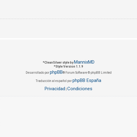
MannixMD
*
CleanSilver style by
*
Style Version 1.1.9
phpBB
Desarrollado por
® Forum Software © phpBB Limited
phpBB España
Traducción al español por
Privacidad
Condiciones
|