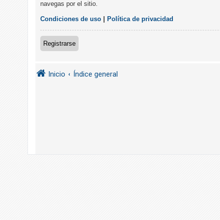
navegas por el sitio.
R
e
Condiciones de uso
|
Política de privacidad
g
i
Registrarse
s
t
Inicio
Índice general
r
a
r
s
e
T
e
m
a
s
s