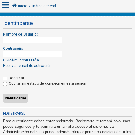
Inicio
Índice general
Identificarse
I
Nombre de Usuario:
d
e
Contraseña:
n
t
Olvidé mi contraseña
Reenviar email de activación
i
f
Recordar
i
Ocultar mi estado de conexión en esta sesión
c
a
r
s
REGISTRARSE
e
Para autenticarte debes estar registrado. Registrarte te tomará solo unos
pocos segundos y te permitirá un amplio acceso al sistema. La
Administración del sitio puede además otorgar permisos adicionales a los