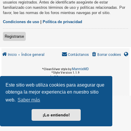
usuarios registrados. Antes de identificarte asegúrete de estar
R
familiarizado con nuestros términos de uso y políticas relacionadas. Por
e
favor, lee las normas de los foros mientras navegas por el sitio.
g
Condiciones de uso
|
Política de privacidad
i
s
Registrarse
t
r
a
Inicio
Índice general
Contáctanos
Borrar cookies
r
s
MannixMD
*
CleanSilver style by
e
*
Style Version 1.1.9
phpBB
Desarrollado por
® Forum Software © phpBB Limited
phpBB España
Traducción al español por
Este sitio web utiliza cookies para asegurar que
Privacidad
Condiciones
|
obtenga la mejor experiencia en nuestro sitio
T
e
web.
Saber más
m
a
¡Lo entiendo!
s
s