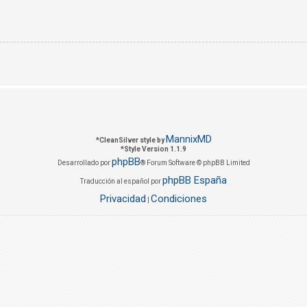
MannixMD
*
CleanSilver style by
*
Style Version 1.1.9
phpBB
Desarrollado por
® Forum Software © phpBB Limited
phpBB España
Traducción al español por
Privacidad
Condiciones
|