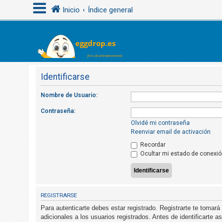
Inicio
Índice general
I
d
e
Identificarse
n
Nombre de Usuario:
t
i
Contraseña:
f
Olvidé mi contraseña
Reenviar email de activación
i
Recordar
c
Ocultar mi estado de conexió
a
r
s
e
REGISTRARSE
Para autenticarte debes estar registrado. Registrarte te tomar
adicionales a los usuarios registrados. Antes de identificarte 