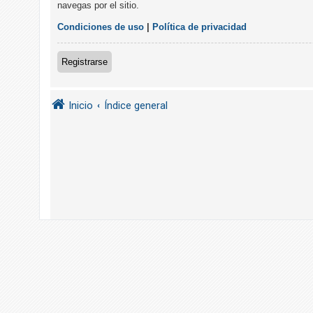
navegas por el sitio.
R
e
Condiciones de uso
|
Política de privacidad
g
i
Registrarse
s
t
Inicio
Índice general
r
a
r
s
e
T
e
m
a
s
s