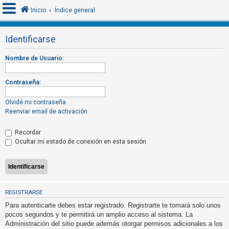
Inicio
Índice general
Identificarse
I
Nombre de Usuario:
d
e
Contraseña:
n
t
Olvidé mi contraseña
Reenviar email de activación
i
f
Recordar
i
Ocultar mi estado de conexión en esta sesión
c
a
r
s
REGISTRARSE
e
Para autenticarte debes estar registrado. Registrarte te tomará solo unos
pocos segundos y te permitirá un amplio acceso al sistema. La
Administración del sitio puede además otorgar permisos adicionales a los