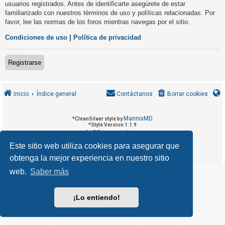
usuarios registrados. Antes de identificarte asegúrete de estar
R
familiarizado con nuestros términos de uso y políticas relacionadas. Por
e
favor, lee las normas de los foros mientras navegas por el sitio.
g
Condiciones de uso
|
Política de privacidad
i
s
Registrarse
t
r
a
Inicio
Índice general
Contáctanos
Borrar cookies
r
s
MannixMD
*
CleanSilver style by
e
*
Style Version 1.1.9
phpBB
Desarrollado por
® Forum Software © phpBB Limited
phpBB España
Traducción al español por
Este sitio web utiliza cookies para asegurar que
Privacidad
Condiciones
|
obtenga la mejor experiencia en nuestro sitio
T
e
web.
Saber más
m
a
¡Lo entiendo!
s
s