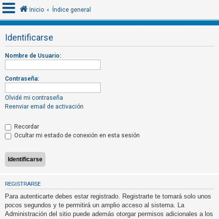
Inicio
Índice general
Identificarse
I
Nombre de Usuario:
d
e
Contraseña:
n
t
Olvidé mi contraseña
Reenviar email de activación
i
f
Recordar
i
Ocultar mi estado de conexión en esta sesión
c
a
r
s
REGISTRARSE
e
Para autenticarte debes estar registrado. Registrarte te tomará solo unos
pocos segundos y te permitirá un amplio acceso al sistema. La
Administración del sitio puede además otorgar permisos adicionales a los