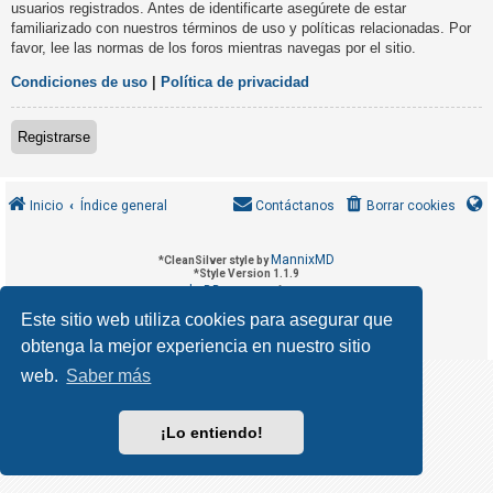
usuarios registrados. Antes de identificarte asegúrete de estar
R
familiarizado con nuestros términos de uso y políticas relacionadas. Por
e
favor, lee las normas de los foros mientras navegas por el sitio.
g
Condiciones de uso
|
Política de privacidad
i
s
Registrarse
t
r
a
Inicio
Índice general
Contáctanos
Borrar cookies
r
s
MannixMD
*
CleanSilver style by
e
*
Style Version 1.1.9
phpBB
Desarrollado por
® Forum Software © phpBB Limited
phpBB España
Traducción al español por
Este sitio web utiliza cookies para asegurar que
Privacidad
Condiciones
|
obtenga la mejor experiencia en nuestro sitio
T
e
web.
Saber más
m
a
¡Lo entiendo!
s
s