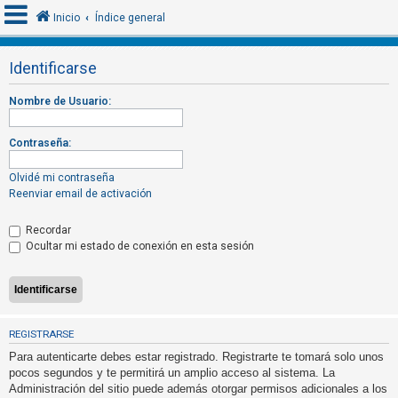
Inicio
Índice general
Identificarse
I
Nombre de Usuario:
d
e
Contraseña:
n
t
Olvidé mi contraseña
Reenviar email de activación
i
f
Recordar
i
Ocultar mi estado de conexión en esta sesión
c
a
r
s
REGISTRARSE
e
Para autenticarte debes estar registrado. Registrarte te tomará solo unos
pocos segundos y te permitirá un amplio acceso al sistema. La
Administración del sitio puede además otorgar permisos adicionales a los