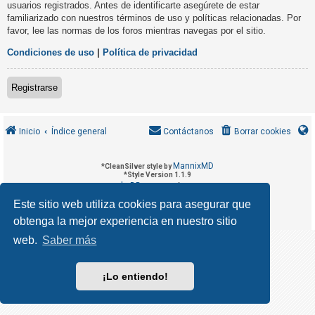
usuarios registrados. Antes de identificarte asegúrete de estar
R
familiarizado con nuestros términos de uso y políticas relacionadas. Por
e
favor, lee las normas de los foros mientras navegas por el sitio.
g
Condiciones de uso
|
Política de privacidad
i
s
Registrarse
t
r
a
Inicio
Índice general
Contáctanos
Borrar cookies
r
s
MannixMD
*
CleanSilver style by
e
*
Style Version 1.1.9
phpBB
Desarrollado por
® Forum Software © phpBB Limited
phpBB España
Traducción al español por
Este sitio web utiliza cookies para asegurar que
Privacidad
Condiciones
|
obtenga la mejor experiencia en nuestro sitio
T
e
web.
Saber más
m
a
¡Lo entiendo!
s
s