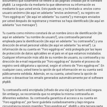
documento que solamente se refiere a las páginas creadas por el software
R
phpBB. La segunda vía mediante la que obtenemos su información es
e
mediante lo que usted envía. Esto puede ser, y no limitado a: envíos como
usuario anónimo (de aquí en adelante “envíos anónimos”), su registro en
g
“Foro eggdrop.es” (de aquí en adelante “su cuenta”) y mensajes enviados
i
por usted después de registrarse y mientras se haya identificado (de aquí en
s
adelante “sus mensajes”).
t
Tu cuenta como mínimo constará de un nombre único de identificación (de
r
aquí en adelante “su nombre de usuario”), una contraseña personal
empleada para la identificación (de aquí en adelante “su contraseña”) y una
a
dirección de email personal válida (de aquí en adelante “su email”). La
r
información de su cuenta en “Foro eggdrop.es” está protegida por las leyes
s
de protección de datos aplicables en el país en el que estamos instalados.
Cualquier información más allá de su nombre de usuario, su contraseña y su
e
dirección de e-mail requerida por “Foro eggdrop.es” durante el proceso de
registro será obligatoria u opcional, según el criterio de “Foro eggdrop.es”. En
cualquier caso, usted tiene la opción de qué información en su cuenta será
públicamente exhibida. Además, en su cuenta, usted tiene la opción de
T
activar o desactivar los emails generados automáticamente por el software
e
phpBB.
m
Tu contraseña está encriptada (cifrado de una vía) por lo tanto está segura.
a
Sin embargo, se recomienda que no emplee la misma contraseña en
s
diferentes websites. Su contraseña garantiza el acceso a su cuenta en
“Foro eggdrop.es”, por favor guárdela cuidadosamente y bajo ninguna
s
circunstancia ningún miembro “Foro eggdrop.es”, phpBB u otra tercera parte,