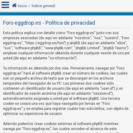
Inicio
Índice general
Foro eggdrop.es - Política de privacidad
I
Esta política explica con detalle cómo “Foro eggdrop.es” junto con sus
d
empresas asociadas (de aquí en adelante “nosotros”, “nos”, “nuestro”, “Foro
eggdrop.es”, “https://eggdrop.es/foro”) y phpBB (de aquí en adelante “ellos”,
e
“sus”, “software phpBB”, “www.phpbb.com”, “phpBB Limited”, “phpBB Teams”)
n
emplean cualquier información obtenida durante cualquier sesión de uso por
usted (de aquí en adelante “su información”).
t
i
Tu información es obtenida por dos vías. Primeramente, navegar por “Foro
f
eggdrop.es” hará al software phpBB crear un número de cookies, las cuales
son un pequeño archivo de texto que se descargan en los archivos
i
temporales del navegador de su PC. Las primeras dos cookies sólo
c
contienen un identificador de usuario (de aquí en adelante “user-id”) y un
identificador de sesión anónima (de aquí en adelante “session-id”),
a
automáticamente asignada a usted por el software phpBB. Una tercera
r
cookie se creará una vez que haya navegado por temas en “Foro
s
eggdrop.es” y se emplea para registrar cuales han sido leídos, con objeto de
optimizar su experiencia de usuario.
e
Además podemos crear cookies externas al software phpBB mientras
navega por “Foro eggdrop.es”, las cuales exceden el alcance de este