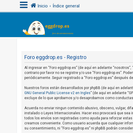
Inicio
Índice general
I
d
e
n
Foro eggdrop.es - Registro
t
i
Al ingresar en “Foro eggdrop.es” (de aquí en adelante “nosotros”,
contrario por favor no se registre y/o use “Foro eggdrop.es”. Po
f
periódicamente. Seguir registrado a “Foro eggdrop.es” después 
i
c
Nuestros foros están desarrollados por phpBB (de aquí en adelante
GNU General Public License v2 en Ingles
” (de aquí en adelante “
a
excluye de lo que aprobamos y/o desaprobamos como conductas y/
r
Acuerda no enviar ningun contenido abusivo, obsceno, vulgar, difa
s
instalado o Leyes Internacionales. Hacer eso provocará que sea i
e
todos los envíos son registradas como ayuda para reforzar estas 
creamos conveniente. Como usuario acuerda que cualquier infor
su consentimiento, ni “Foro eggdrop.es” ni phpBB podrán conside