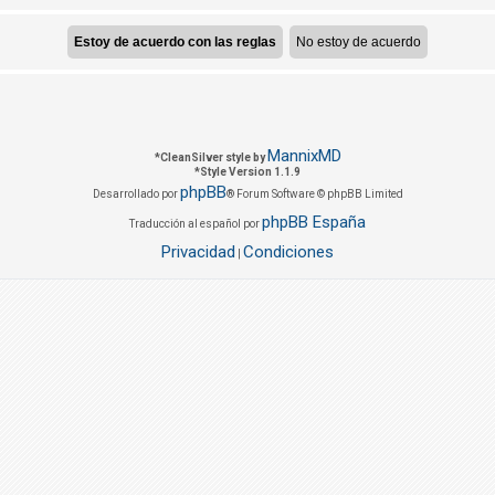
MannixMD
*
CleanSilver style by
*
Style Version 1.1.9
phpBB
Desarrollado por
® Forum Software © phpBB Limited
phpBB España
Traducción al español por
Privacidad
Condiciones
|