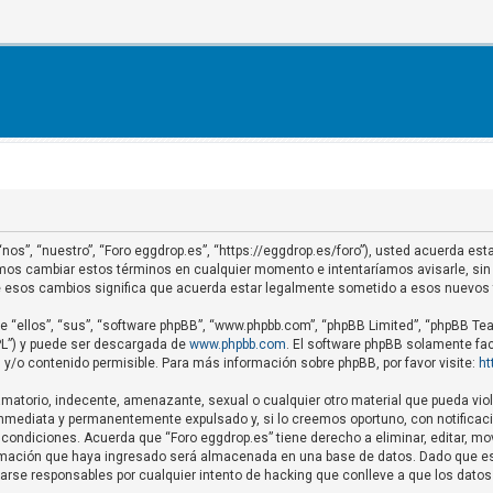
 “nos”, “nuestro”, “Foro eggdrop.es”, “https://eggdrop.es/foro”), usted acuerda e
demos cambiar estos términos en cualquier momento e intentaríamos avisarle, sin
de esos cambios significa que acuerda estar legalmente sometido a esos nuevos
 “ellos”, “sus”, “software phpBB”, “www.phpbb.com”, “phpBB Limited”, “phpBB Team
GPL”) y puede ser descargada de
www.phpbb.com
. El software phpBB solamente fac
o contenido permisible. Para más información sobre phpBB, por favor visite:
ht
matorio, indecente, amenazante, sexual o cualquier otro material que pueda viola
nmediata y permanentemente expulsado y, si lo creemos oportuno, con notificació
condiciones. Acuerda que “Foro eggdrop.es” tiene derecho a eliminar, editar, m
mación que haya ingresado será almacenada en una base de datos. Dado que est
rarse responsables por cualquier intento de hacking que conlleve a que los dat