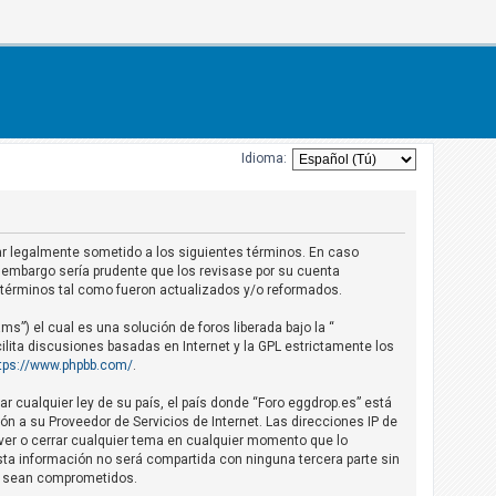
Idioma:
star legalmente sometido a los siguientes términos. En caso
 embargo sería prudente que los revisase por su cuenta
 términos tal como fueron actualizados y/o reformados.
s”) el cual es una solución de foros liberada bajo la “
ilita discusiones basadas en Internet y la GPL estrictamente los
tps://www.phpbb.com/
.
r cualquier ley de su país, el país donde “Foro eggdrop.es” está
n a su Proveedor de Servicios de Internet. Las direcciones IP de
over o cerrar cualquier tema en cualquier momento que lo
a información no será compartida con ninguna tercera parte sin
os sean comprometidos.