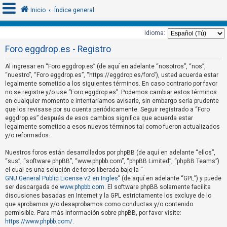
Inicio
Índice general
Idioma:
Foro eggdrop.es - Registro
I
d
Al ingresar en “Foro eggdrop.es” (de aquí en adelante “nosotros”, “nos”,
“nuestro”, “Foro eggdrop.es”, “https://eggdrop.es/foro”), usted acuerda estar
e
legalmente sometido a los siguientes términos. En caso contrario por favor
n
no se registre y/o use “Foro eggdrop.es”. Podemos cambiar estos términos
t
en cualquier momento e intentaríamos avisarle, sin embargo sería prudente
que los revisase por su cuenta periódicamente. Seguir registrado a “Foro
i
eggdrop.es” después de esos cambios significa que acuerda estar
f
legalmente sometido a esos nuevos términos tal como fueron actualizados
y/o reformados.
i
c
Nuestros foros están desarrollados por phpBB (de aquí en adelante “ellos”,
a
“sus”, “software phpBB”, “www.phpbb.com”, “phpBB Limited”, “phpBB Teams”)
el cual es una solución de foros liberada bajo la “
r
GNU General Public License v2 en Ingles
” (de aquí en adelante “GPL”) y puede
s
ser descargada de
www.phpbb.com
. El software phpBB solamente facilita
discusiones basadas en Internet y la GPL estrictamente los excluye de lo
e
que aprobamos y/o desaprobamos como conductas y/o contenido
permisible. Para más información sobre phpBB, por favor visite:
https://www.phpbb.com/
.