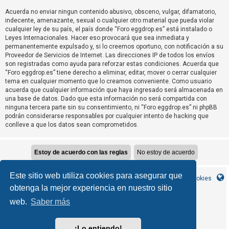
T
Acuerda no enviar ningun contenido abusivo, obsceno, vulgar, difamatorio,
e
indecente, amenazante, sexual o cualquier otro material que pueda violar
m
cualquier ley de su país, el país donde “Foro eggdrop.es” está instalado o
Leyes Internacionales. Hacer eso provocará que sea inmediata y
a
permanentemente expulsado y, si lo creemos oportuno, con notificación a su
s
Proveedor de Servicios de Internet. Las direcciones IP de todos los envíos
son registradas como ayuda para reforzar estas condiciones. Acuerda que
s
“Foro eggdrop.es” tiene derecho a eliminar, editar, mover o cerrar cualquier
i
tema en cualquier momento que lo creamos conveniente. Como usuario
n
acuerda que cualquier información que haya ingresado será almacenada en
una base de datos. Dado que esta información no será compartida con
r
ninguna tercera parte sin su consentimiento, ni “Foro eggdrop.es” ni phpBB
e
podrán considerarse responsables por cualquier intento de hacking que
conlleve a que los datos sean comprometidos.
s
p
u
e
Este sitio web utiliza cookies para asegurar que
s
Inicio
Índice general
Contáctanos
Borrar cookies
obtenga la mejor experiencia en nuestro sitio
t
a
web.
Saber más
MannixMD
*
CleanSilver style by
*
Style Version 1.1.9
phpBB
Desarrollado por
® Forum Software © phpBB Limited
¡Lo entiendo!
phpBB España
Traducción al español por