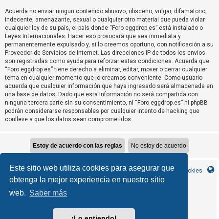
T
Acuerda no enviar ningun contenido abusivo, obsceno, vulgar, difamatorio,
e
indecente, amenazante, sexual o cualquier otro material que pueda violar
m
cualquier ley de su país, el país donde “Foro eggdrop.es” está instalado o
Leyes Internacionales. Hacer eso provocará que sea inmediata y
a
permanentemente expulsado y, si lo creemos oportuno, con notificación a su
s
Proveedor de Servicios de Internet. Las direcciones IP de todos los envíos
son registradas como ayuda para reforzar estas condiciones. Acuerda que
s
“Foro eggdrop.es” tiene derecho a eliminar, editar, mover o cerrar cualquier
i
tema en cualquier momento que lo creamos conveniente. Como usuario
n
acuerda que cualquier información que haya ingresado será almacenada en
una base de datos. Dado que esta información no será compartida con
r
ninguna tercera parte sin su consentimiento, ni “Foro eggdrop.es” ni phpBB
e
podrán considerarse responsables por cualquier intento de hacking que
conlleve a que los datos sean comprometidos.
s
p
u
e
Este sitio web utiliza cookies para asegurar que
s
Inicio
Índice general
Contáctanos
Borrar cookies
obtenga la mejor experiencia en nuestro sitio
t
a
web.
Saber más
MannixMD
*
CleanSilver style by
*
Style Version 1.1.9
phpBB
Desarrollado por
® Forum Software © phpBB Limited
¡Lo entiendo!
phpBB España
Traducción al español por