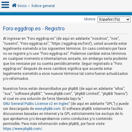
Inicio
Índice general
Idioma:
Foro eggdrop.es - Registro
I
d
Al ingresar en “Foro eggdrop.es” (de aquí en adelante “nosotros”, “nos”,
“nuestro”, “Foro eggdrop.es”, “https://eggdrop.es/foro”), usted acuerda estar
e
legalmente sometido a los siguientes términos. En caso contrario por favor
n
no se registre y/o use “Foro eggdrop.es”. Podemos cambiar estos términos
t
en cualquier momento e intentaríamos avisarle, sin embargo sería prudente
que los revisase por su cuenta periódicamente. Seguir registrado a “Foro
i
eggdrop.es” después de esos cambios significa que acuerda estar
f
legalmente sometido a esos nuevos términos tal como fueron actualizados
y/o reformados.
i
c
Nuestros foros están desarrollados por phpBB (de aquí en adelante “ellos”,
a
“sus”, “software phpBB”, “www.phpbb.com”, “phpBB Limited”, “phpBB Teams”)
el cual es una solución de foros liberada bajo la “
r
GNU General Public License v2 en Ingles
” (de aquí en adelante “GPL”) y puede
s
ser descargada de
www.phpbb.com
. El software phpBB solamente facilita
discusiones basadas en Internet y la GPL estrictamente los excluye de lo
e
que aprobamos y/o desaprobamos como conductas y/o contenido
permisible. Para más información sobre phpBB, por favor visite:
https://www.phpbb.com/
.