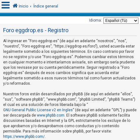
Inicio
Índice general
Idioma:
Foro eggdrop.es - Registro
I
d
Al ingresar en “Foro eggdrop.es” (de aquí en adelante “nosotros”, “nos”,
“nuestro”, “Foro eggdrop.es”, “https://eggdrop.es/foro”), usted acuerda estar
e
legalmente sometido a los siguientes términos. En caso contrario por favor
n
no se registre y/o use “Foro eggdrop.es”. Podemos cambiar estos términos
t
en cualquier momento e intentaríamos avisarle, sin embargo sería prudente
que los revisase por su cuenta periódicamente. Seguir registrado a “Foro
i
eggdrop.es” después de esos cambios significa que acuerda estar
f
legalmente sometido a esos nuevos términos tal como fueron actualizados
y/o reformados.
i
c
Nuestros foros están desarrollados por phpBB (de aquí en adelante “ellos”,
a
“sus”, “software phpBB”, “www.phpbb.com”, “phpBB Limited”, “phpBB Teams”)
el cual es una solución de foros liberada bajo la “
r
GNU General Public License v2 en Ingles
” (de aquí en adelante “GPL”) y puede
s
ser descargada de
www.phpbb.com
. El software phpBB solamente facilita
discusiones basadas en Internet y la GPL estrictamente los excluye de lo
e
que aprobamos y/o desaprobamos como conductas y/o contenido
permisible. Para más información sobre phpBB, por favor visite:
https://www.phpbb.com/
.