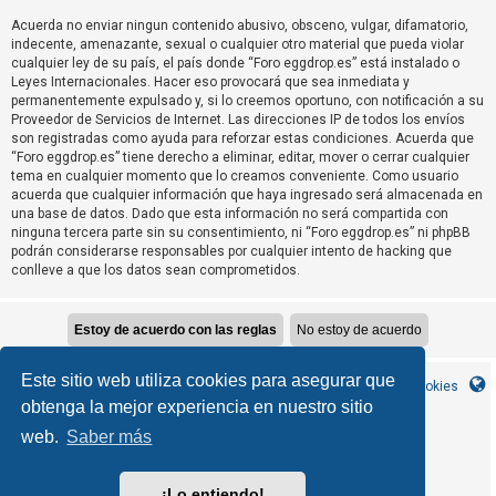
T
Acuerda no enviar ningun contenido abusivo, obsceno, vulgar, difamatorio,
e
indecente, amenazante, sexual o cualquier otro material que pueda violar
m
cualquier ley de su país, el país donde “Foro eggdrop.es” está instalado o
Leyes Internacionales. Hacer eso provocará que sea inmediata y
a
permanentemente expulsado y, si lo creemos oportuno, con notificación a su
s
Proveedor de Servicios de Internet. Las direcciones IP de todos los envíos
son registradas como ayuda para reforzar estas condiciones. Acuerda que
s
“Foro eggdrop.es” tiene derecho a eliminar, editar, mover o cerrar cualquier
i
tema en cualquier momento que lo creamos conveniente. Como usuario
n
acuerda que cualquier información que haya ingresado será almacenada en
una base de datos. Dado que esta información no será compartida con
r
ninguna tercera parte sin su consentimiento, ni “Foro eggdrop.es” ni phpBB
e
podrán considerarse responsables por cualquier intento de hacking que
conlleve a que los datos sean comprometidos.
s
p
u
e
Este sitio web utiliza cookies para asegurar que
s
Inicio
Índice general
Contáctanos
Borrar cookies
obtenga la mejor experiencia en nuestro sitio
t
a
web.
Saber más
MannixMD
*
CleanSilver style by
*
Style Version 1.1.9
phpBB
Desarrollado por
® Forum Software © phpBB Limited
¡Lo entiendo!
phpBB España
Traducción al español por