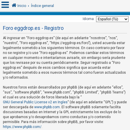
Inicio
Índice general
Idioma:
Foro eggdrop.es - Registro
I
d
Al ingresar en “Foro eggdrop.es” (de aquí en adelante “nosotros”, “nos”,
“nuestro”, “Foro eggdrop.es”, “https://eggdrop.es/foro”), usted acuerda estar
e
legalmente sometido a los siguientes términos. En caso contrario por favor
n
no se registre y/o use “Foro eggdrop.es”. Podemos cambiar estos términos
t
en cualquier momento e intentaríamos avisarle, sin embargo sería prudente
que los revisase por su cuenta periódicamente. Seguir registrado a “Foro
i
eggdrop.es” después de esos cambios significa que acuerda estar
f
legalmente sometido a esos nuevos términos tal como fueron actualizados
y/o reformados.
i
c
Nuestros foros están desarrollados por phpBB (de aquí en adelante “ellos”,
a
“sus”, “software phpBB”, “www.phpbb.com”, “phpBB Limited”, “phpBB Teams”)
el cual es una solución de foros liberada bajo la “
r
GNU General Public License v2 en Ingles
” (de aquí en adelante “GPL”) y puede
s
ser descargada de
www.phpbb.com
. El software phpBB solamente facilita
discusiones basadas en Internet y la GPL estrictamente los excluye de lo
e
que aprobamos y/o desaprobamos como conductas y/o contenido
permisible. Para más información sobre phpBB, por favor visite:
https://www.phpbb.com/
.