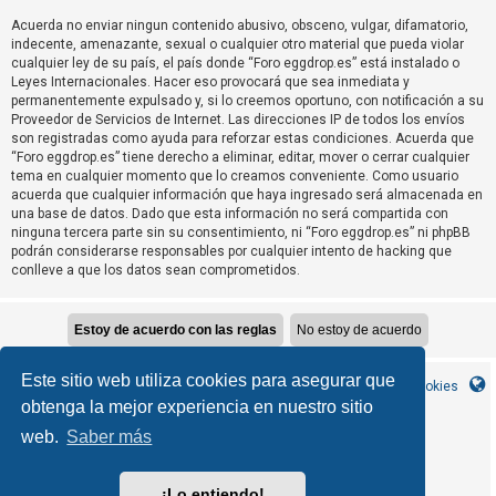
T
Acuerda no enviar ningun contenido abusivo, obsceno, vulgar, difamatorio,
e
indecente, amenazante, sexual o cualquier otro material que pueda violar
m
cualquier ley de su país, el país donde “Foro eggdrop.es” está instalado o
Leyes Internacionales. Hacer eso provocará que sea inmediata y
a
permanentemente expulsado y, si lo creemos oportuno, con notificación a su
s
Proveedor de Servicios de Internet. Las direcciones IP de todos los envíos
son registradas como ayuda para reforzar estas condiciones. Acuerda que
s
“Foro eggdrop.es” tiene derecho a eliminar, editar, mover o cerrar cualquier
i
tema en cualquier momento que lo creamos conveniente. Como usuario
n
acuerda que cualquier información que haya ingresado será almacenada en
una base de datos. Dado que esta información no será compartida con
r
ninguna tercera parte sin su consentimiento, ni “Foro eggdrop.es” ni phpBB
e
podrán considerarse responsables por cualquier intento de hacking que
conlleve a que los datos sean comprometidos.
s
p
u
e
Este sitio web utiliza cookies para asegurar que
s
Inicio
Índice general
Contáctanos
Borrar cookies
obtenga la mejor experiencia en nuestro sitio
t
a
web.
Saber más
MannixMD
*
CleanSilver style by
*
Style Version 1.1.9
phpBB
Desarrollado por
® Forum Software © phpBB Limited
¡Lo entiendo!
phpBB España
Traducción al español por