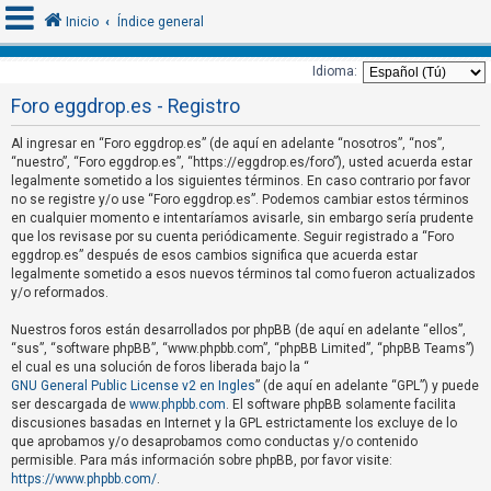
Inicio
Índice general
Idioma:
Foro eggdrop.es - Registro
I
d
Al ingresar en “Foro eggdrop.es” (de aquí en adelante “nosotros”, “nos”,
“nuestro”, “Foro eggdrop.es”, “https://eggdrop.es/foro”), usted acuerda estar
e
legalmente sometido a los siguientes términos. En caso contrario por favor
n
no se registre y/o use “Foro eggdrop.es”. Podemos cambiar estos términos
t
en cualquier momento e intentaríamos avisarle, sin embargo sería prudente
que los revisase por su cuenta periódicamente. Seguir registrado a “Foro
i
eggdrop.es” después de esos cambios significa que acuerda estar
f
legalmente sometido a esos nuevos términos tal como fueron actualizados
y/o reformados.
i
c
Nuestros foros están desarrollados por phpBB (de aquí en adelante “ellos”,
a
“sus”, “software phpBB”, “www.phpbb.com”, “phpBB Limited”, “phpBB Teams”)
el cual es una solución de foros liberada bajo la “
r
GNU General Public License v2 en Ingles
” (de aquí en adelante “GPL”) y puede
s
ser descargada de
www.phpbb.com
. El software phpBB solamente facilita
discusiones basadas en Internet y la GPL estrictamente los excluye de lo
e
que aprobamos y/o desaprobamos como conductas y/o contenido
permisible. Para más información sobre phpBB, por favor visite:
https://www.phpbb.com/
.