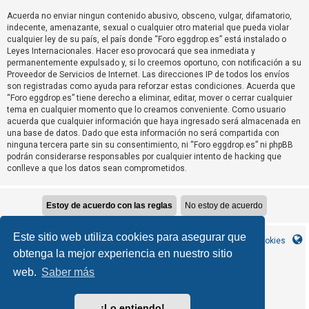
T
Acuerda no enviar ningun contenido abusivo, obsceno, vulgar, difamatorio,
e
indecente, amenazante, sexual o cualquier otro material que pueda violar
m
cualquier ley de su país, el país donde “Foro eggdrop.es” está instalado o
Leyes Internacionales. Hacer eso provocará que sea inmediata y
a
permanentemente expulsado y, si lo creemos oportuno, con notificación a su
s
Proveedor de Servicios de Internet. Las direcciones IP de todos los envíos
son registradas como ayuda para reforzar estas condiciones. Acuerda que
s
“Foro eggdrop.es” tiene derecho a eliminar, editar, mover o cerrar cualquier
i
tema en cualquier momento que lo creamos conveniente. Como usuario
n
acuerda que cualquier información que haya ingresado será almacenada en
una base de datos. Dado que esta información no será compartida con
r
ninguna tercera parte sin su consentimiento, ni “Foro eggdrop.es” ni phpBB
e
podrán considerarse responsables por cualquier intento de hacking que
conlleve a que los datos sean comprometidos.
s
p
u
e
Este sitio web utiliza cookies para asegurar que
s
Inicio
Índice general
Contáctanos
Borrar cookies
obtenga la mejor experiencia en nuestro sitio
t
a
web.
Saber más
MannixMD
*
CleanSilver style by
*
Style Version 1.1.9
phpBB
Desarrollado por
® Forum Software © phpBB Limited
¡Lo entiendo!
phpBB España
Traducción al español por